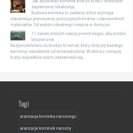
Jak zbudować kominek krok po kroku i właściwie
zaplanować lokalizację
Budowa kominka to zadanie, które wymaga
starannego planowania, precyzyjnych kroków i odpowiednich
materiałów. Od wyboru idealnego miejsca w domu po …
11 zasad, których należy przestrzegać, aby jeździć
bezpiecznie
Bezpieczeństwo na drodze to temat, który dotyczy każdego
kierowcy, niezależnie od doświadczenia. W obliczu rosnącej
liczby wypadków warto zastanowić się, …
Tagi
aranżacja kominka narożnego
aranżacje kominek narożny