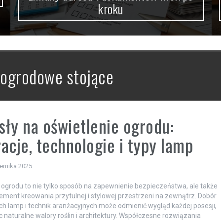
kroku
 ogrodowe stojące
ły na oświetlenie ogrodu:
acje, technologie i typy lamp
ernika 2025
 ogrodu to nie tylko sposób na zapewnienie bezpieczeństwa, ale także
ement kreowania przytulnej i stylowej przestrzeni na zewnątrz. Dobór
h lamp i technik aranżacyjnych może odmienić wygląd każdej posesji,
c naturalne walory roślin i architektury. Współczesne rozwiązania