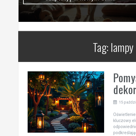
Tag:
lampy
Pomys
dekor
15 paździ
Oświetlenie
kluczowy el
odpowiednic
podkreślają