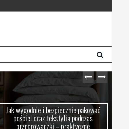
Jak wygodnie i bezpiecznie pakować
Br
pościel oraz tekstylia podczas
przeprowadzki – praktyczne