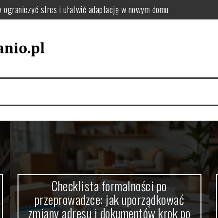
: jak uporządkować zmiany adresu i dokumentów krok po kroku
el oraz tekstylia podczas przeprowadzki – praktyczne wskazówki
utki chaosu i jak uniknąć przeciążenia pakowania
jak wybrać sposób, który zminimalizuje stres i koszty
zki, by uniknąć chaosu i dobrze się zorganizować
y ograniczyć stres i ułatwić adaptację w nowym domu
Checklista formalności po
przeprowadzce: jak uporządkować
zmiany adresu i dokumentów krok po