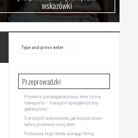
wskazówki
Search
for:
Przeprowadzki
Przewóz ponadgabarytowy. Inne formy
transportu – transport specjalistyczny
gabarytowy.
5 prostych wskazówek, jak bezpiecznie i
łatwo przenieść swój dom
Podstawy tego, kiedy wynająć firmę