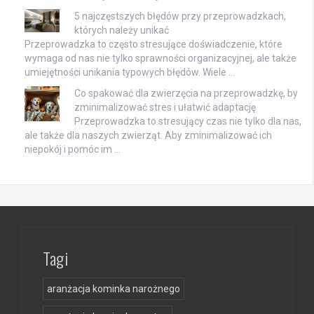
5 najczęstszych błędów przy przeprowadzkach,
których należy unikać
Przeprowadzka to często stresujące doświadczenie, które
wymaga od nas nie tylko sprawności organizacyjnej, ale także
umiejętności unikania typowych błędów. Wiele …
Co spakować dla zwierzęcia na przeprowadzkę, by
zminimalizować stres i ułatwić adaptację
Przeprowadzka to stresujący czas nie tylko dla nas,
ale także dla naszych zwierząt. Aby zminimalizować ich
niepokój i pomóc im …
Tagi
aranżacja kominka narożnego