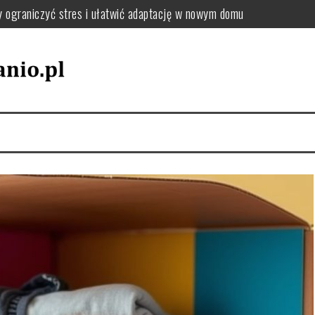
y ograniczyć stres i ułatwić adaptację w nowym domu
: jak uporządkować zmiany adresu i dokumentów krok po kroku
el oraz tekstylia podczas przeprowadzki – praktyczne wskazówki
utki chaosu i jak uniknąć przeciążenia pakowania
jak wybrać sposób, który zminimalizuje stres i koszty
zki, by uniknąć chaosu i dobrze się zorganizować