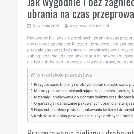
Jak wygodnie i bez zagnie
ubrania na czas przeprowa
5 kwietnia 2026
przeprowadzki-tanio.pl
Pakowanie bielizny oraz drobnych ubrań na czas przepr
aby uniknąć zagnieceń. Kluczem do sukcesu jest zastoso
pozwala zaoszczędzić miejsce i zminimalizować ryzyko
zabezpieczenie odzieży, aby dotarła do nowego miejsc
nie tylko ułatwi sam proces, ale również sprawi, że rozp
W tym artykule przeczytasz
Przygotowanie bielizny i drobnych ubrań do pakowania p
Metody pakowania minimalizujące zagniecenia i oszczęd
Materiały i opakowania do ochrony bielizny oraz drobnyc
Organizacja i oznaczanie pakowanych ubrań dla łatwiejs
Najczęstsze błędy podczas pakowania bielizny i drobnyc
Krok po kroku: plan pakowania bielizny i drobnych ubrań
Przygotowanie bielizny i drobnyc