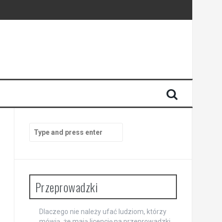
Search
for:
Przeprowadzki
Dlaczego nie należy ufać ludziom, którzy
mówią, że mają licencję na przeprowadzki.