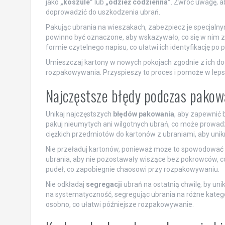
jako
„koszule”
lub
„odzież codzienna”
. Zwróć uwagę, a
doprowadzić do uszkodzenia ubrań.
Pakując ubrania na wieszakach, zabezpiecz je specjaln
powinno być oznaczone, aby wskazywało, co się w nim zn
formie czytelnego napisu, co ułatwi ich identyfikację po
Umieszczaj kartony w nowych pokojach zgodnie z ich 
rozpakowywania. Przyspieszy to proces i pomoże w leps
Najczęstsze błędy podczas pakowa
Unikaj najczęstszych
błędów pakowania
, aby zapewnić 
pakuj nieumytych ani wilgotnych ubrań, co może prowadz
ciężkich przedmiotów do kartonów z ubraniami, aby unik
Nie przeładuj kartonów, ponieważ może to spowodować i
ubrania, aby nie pozostawały wiszące bez pokrowców, c
pudeł, co zapobiegnie chaosowi przy rozpakowywaniu.
Nie odkładaj
segregacji
ubrań na ostatnią chwilę, by uni
na systematyczność, segregując ubrania na różne katego
osobno, co ułatwi późniejsze rozpakowywanie.