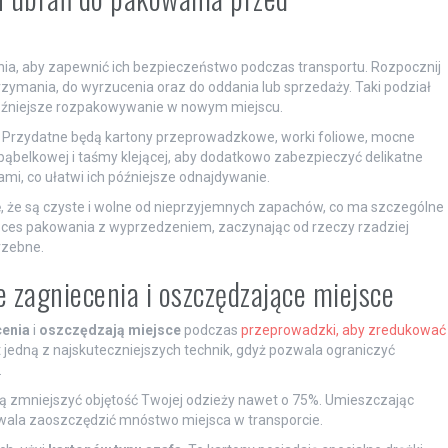
ania, aby zapewnić ich bezpieczeństwo podczas transportu. Rozpocznij
atrzymania, do wyrzucenia oraz do oddania lub sprzedaży. Taki podział
 późniejsze rozpakowywanie w nowym miejscu.
. Przydatne będą kartony przeprowadzkowe, worki foliowe, mocne
 bąbelkowej i taśmy klejącej, aby dodatkowo zabezpieczyć delikatne
mi, co ułatwi ich późniejsze odnajdywanie.
ię, że są czyste i wolne od nieprzyjemnych zapachów, co ma szczególne
oces pakowania z wyprzedzeniem, zaczynając od rzeczy rzadziej
rzebne.
 zagniecenia i oszczędzające miejsce
cenia
i
oszczędzają miejsce
podczas
przeprowadzki, aby zredukować
t jedną z najskuteczniejszych technik, gdyż pozwala ograniczyć
.
gą zmniejszyć objętość Twojej odzieży nawet o 75%. Umieszczając
wala zaoszczędzić mnóstwo miejsca w transporcie.