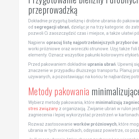
przeprowadzką
Dokładnie przygotuj bieliznę i drobne ubrania do pakow
od
segregacji ubrań
, dzieląc je na trzy kategorie: do z
pozwoli Ci zaoszczędzić czas i miejsce, a także ułatwi
Najpierw
opracuj listę najpotrzebniejszych przyborów
worki próżniowe oraz woreczki strunowe. Użyj także foli
elementy. Oznacz wszystkie pakunki kolorowymi etykieta
Przed pakowaniem dokładnie
uprania ubrań
. Upewnij s
znaczenie w przypadku dłuższego transportu. Planuj pr
używanych, a pozostawiając na końcu te najbardziej pot
Metody pakowania
minimalizujące
Wybierz metody pakowania, które
minimalizują zagnie
stres związany
z organizacją. Zwijanie ubrań w rulon jes
zagniecenia i lepiej wykorzystać przestrzeń w kartonach
Rozważ zastosowanie
worków próżniowych
, które mo
ubrania w tych woreczkach, odsysasz powietrze, co poz