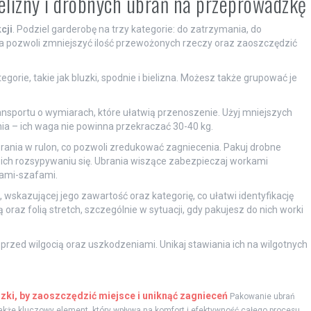
elizny i drobnych ubrań na przeprowadzkę
cji
. Podziel garderobę na trzy kategorie: do zatrzymania, do
ja pozwoli zmniejszyć ilość przewożonych rzeczy oraz zaoszczędzić
tegorie, takie jak bluzki, spodnie i bielizna. Możesz także grupować je
ansportu o wymiarach, które ułatwią przenoszenie. Użyj mniejszych
nia – ich waga nie powinna przekraczać 30-40 kg.
brania w rulon, co pozwoli zredukować zagniecenia. Pakuj drobne
ich rozsypywaniu się. Ubrania wiszące zabezpieczaj workami
nami-szafami.
 wskazującej jego zawartość oraz kategorię, co ułatwi identyfikację
raz folią stretch, szczególnie w sytuacji, gdy pakujesz do nich worki
 przed wilgocią oraz uszkodzeniami. Unikaj stawiania ich na wilgotnych
ki, by zaoszczędzić miejsce i uniknąć zagnieceń
Pakowanie ubrań
 także kluczowy element, który wpływa na komfort i efektywność całego procesu.