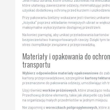
Jeśli masz ubrania, które chcesz zachować na wieszaka
które ułatwiają zawieszanie odzieży, minimalizując jed
uzyskać dodatkową ochronę przed kurzem i uszkodzeni
Przy pakowaniu bielizny wskazane jest również unikanie
„łożyska” poprzez wkładanie mniejszych ubrań w większ
maksymalne wykorzystanie dostępnej przestrzeni.
Na koniec pamiętaj, aby unikać przeładowania kartonów c
bezpieczeństwo transportowanych rzeczy. Dzięki tym t
stres i komplikacje związane z przeprowadzką.
Materiały i opakowania do ochron
transportu
Wybierz odpowiednie materiały opakowaniowe
do zabe
kartony przeprowadzkowe, szczególnie
kartony tektur
przeznaczone do pakowania odzieży, umożliwiając ich t
Użyj również
worków próżniowych
, które znacząco redu
Przechowuj drobne elementy, takie jak skarpetki czy bi
na organizację małych przedmiotów w jednym miejscu.
Nie zapomnij o
woreczkach polipropylenowych
, które 