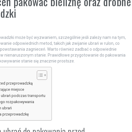
ceń pakować bieliznę oraz drobne
dzki
owadzki może być wyzwaniem, szczególnie jeśli zależy nam na tym,
wanie odpowiednich metod, takich jak zwijanie ubrań w rulon, co
 powstawania zagnieceń. Warto również zadbać o odpowiednie
a w nienaruszonym stanie. Prawidłowe przygotowanie do pakowania
akowywanie stanie się znacznie prostsze.
rzed przeprowadzką
zające miejsce
h ubrań podczas transportu
zego rozpakowywania
h ubrań
 na przeprowadzkę
h ubrań do pakowania przed