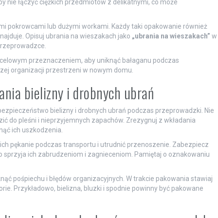
by nie łączyć ciężkich przedmiotów z delikatnymi, co może
ymi pokrowcami lub dużymi workami. Każdy taki opakowanie również
ajduje. Opisuj ubrania na wieszakach jako
„ubrania na wieszakach”
w
 przeprowadzce.
docelowym przeznaczeniem, aby uniknąć bałaganu podczas
zej organizacji przestrzeni w nowym domu.
nia bielizny i drobnych ubrań
bezpieczeństwo bielizny i drobnych ubrań podczas przeprowadzki. Nie
ić do pleśni i nieprzyjemnych zapachów. Zrezygnuj z wkładania
nąć ich uszkodzenia.
ch pękanie podczas transportu i utrudnić przenoszenie. Zabezpiecz
o sprzyja ich zabrudzeniom i zagnieceniom. Pamiętaj o oznakowaniu
knąć pośpiechu i błędów organizacyjnych. W trakcie pakowania stawiaj
rie. Przykładowo, bielizna, bluzki i spodnie powinny być pakowane