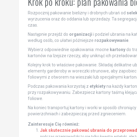
Krok po kroku: plan pakowania bi
Rozpocznij pakowanie bielizny i drobnych ubrań od
selek
wyrzucenia oraz do oddania lub sprzedaży. Ta segregac
czas.
Następnie przejdź do
organizacji
i podziel ubrania na ka
według osób, co ułatwi późniejsze
rozpakowywanie
.
Wybierz odpowiednie opakowania: mocne
kartony
do tr
kartonów na lżejsze rzeczy, aby uniknąć ich przeładowa
Kolejny krok to właściwe pakowanie. Składaj delikatne u
elementy garderoby w woreczki strunowe, aby zapobiec 
foliowymi z otworem na wieszaki lub specjalnymi karto
Podczas pakowania korzystaj z
etykiety
na każdy karton,
przy rozpakowywaniu. Zabezpiecz kartony taśmą klejącą o
foliowe.
Na koniec transportuj kartony i worki w sposób chroniący
powierzchniach i zabezpieczaj przed zgnieceniem.
Zainteresuje Cię również:
Jak skutecznie pakować ubrania do przeprowadz
podczas przeprowadzki to nie tylko kwestia estetyki, ale