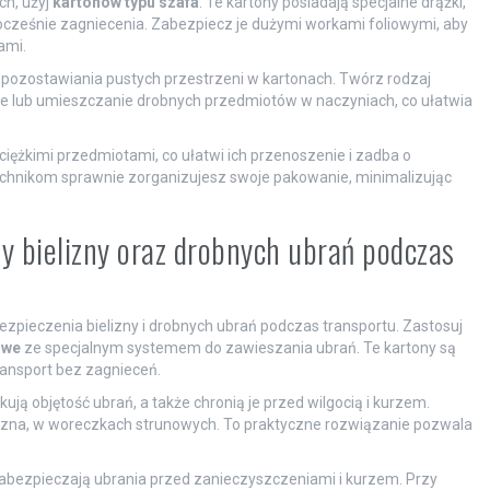
ch, użyj
kartonów typu szafa
. Te kartony posiadają specjalne drążki,
nocześnie zagniecenia. Zabezpiecz je dużymi workami foliowymi, aby
ami.
 pozostawiania pustych przestrzeni w kartonach. Twórz rodzaj
e lub umieszczanie drobnych przedmiotów w naczyniach, co ułatwia
iężkimi przedmiotami, co ułatwi ich przenoszenie i zadba o
echnikom sprawnie zorganizujesz swoje pakowanie, minimalizując
y bielizny oraz drobnych ubrań podczas
zpieczenia bielizny i drobnych ubrań podczas transportu. Zastosuj
owe
ze specjalnym systemem do zawieszania ubrań. Te kartony są
ransport bez zagnieceń.
kują objętość ubrań, a także chronią je przed wilgocią i kurzem.
elizna, w woreczkach strunowych. To praktyczne rozwiązanie pozwala
zabezpieczają ubrania przed zanieczyszczeniami i kurzem. Przy