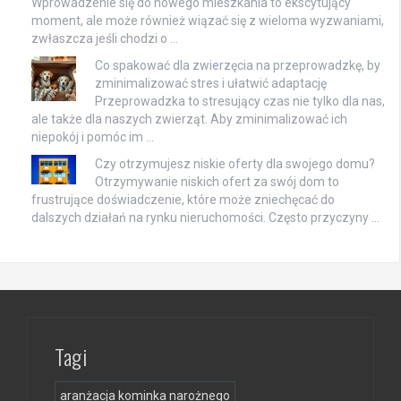
Wprowadzenie się do nowego mieszkania to ekscytujący
moment, ale może również wiązać się z wieloma wyzwaniami,
zwłaszcza jeśli chodzi o …
Co spakować dla zwierzęcia na przeprowadzkę, by
zminimalizować stres i ułatwić adaptację
Przeprowadzka to stresujący czas nie tylko dla nas,
ale także dla naszych zwierząt. Aby zminimalizować ich
niepokój i pomóc im …
Czy otrzymujesz niskie oferty dla swojego domu?
Otrzymywanie niskich ofert za swój dom to
frustrujące doświadczenie, które może zniechęcać do
dalszych działań na rynku nieruchomości. Często przyczyny …
Tagi
aranżacja kominka narożnego