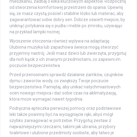
mieszkaniu, zadbaj o kilka kluczowych aspektów. Rozpocznij
od stworzenia komfortowej przestrzeni do spania. Upewnij
się, że masz czystą pościel i stabilne łóżko lub materac, aby
zagwarantować sobie dobry sen. Dobrze oświetl miejsce, by
uniknąć potykania się o pudła i meble po zmroku, używając
na przykład lampki nocnej.
Wyciszenie otoczenia również wpływa na adaptację.
Ulubiona muzyka lub zapachowa świeca mogą stworzyć
przyjemny nastrój. Jeśli masz dzieci lub zwierzęta, przygotuj
dla nich kącik z ich znanymi przedmiotami, co zapewni im
poczucie bezpieczeństwa.
Przed przenosinami sprawdź działanie zamków, czujników
dymu i zaworów wody, co zwiększy Twoje poczucie
bezpieczeństwa. Pamiętaj, aby unikać natychmiastowych
ocen nowego miejsca i dać sobie czas na aklimatyzację,
która może wymagać nawet tygodnia.
Podręczna apteczka pierwszej pomocy oraz podstawowe
leki także powinny być na wyciągnięcie ręki, abyś mógł
szybko zareagować w potrzebie. Przygotuj zestaw z
najważniejszymi rzeczami, takimi jak ubrania, przybory
toaletowe i ulubione przedmioty osobiste, aby łatwo je