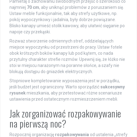
Pamietaj o zachowaniu swobodnych przejść o szerokości co
najmniej
70 cm
, aby uniknąć problemów z poruszaniem się.
Ustaw meble funkcjonalnie, tak aby strefy użytkowe, np.
pokój wypoczynkowy i jadalnia, były dobrze powiązane.
Blisko kanapy umieść stolik kawowy, aby ułatwić sięganie po
napoje czy przekąski.
Rozważ stworzenie odmiennych stref, oddzielających
miejsce wypoczynku od przestrzeni do pracy. Ustaw fotele
obok krótszych boków kanapy lub pod kątem, co nada
przytulny charakter strefie rozmów. Upewnij się, że łóżko nie
stoi w miejscu narażonym na poranne słońce, a szafy nie
blokują dostępu do gniazdek elektrycznych.
Stopniowe kompletowanie wyposażenia jest w porządku,
jeśli budżet jest ograniczony. Warto sporządzić
sukcesywny
rysunek
mieszkania, aby przetestować różne scenariusze
ustawienia przed ostatecznym rozmieszczeniem mebli.
Jak zorganizować rozpakowywanie
na pierwszą noc?
Rozpocznij organizację
rozpakowywania
od ustalenia „strefy