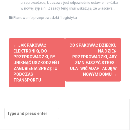
przeprowadzce, kluczowe jest odpowiednie ustawienie łóżka
w nowej sypialni. Zasady feng shui wskazują, że właściwa...
Planowanie przeprowadzki i logistyka
Post
←
JAK PAKOWAĆ
CO SPAKOWAĆ DZIECKU
navigation
ELEKTRONIKĘ DO
NA DZIEŃ
PRZEPROWADZKI, BY
PRZEPROWADZKI, ABY
UNIKNĄĆ USZKODZEŃ I
ZMNIEJSZYĆ STRES I
ZAGUBIENIA SPRZĘTU
UŁATWIĆ ADAPTACJĘ W
PODCZAS
NOWYM DOMU
→
TRANSPORTU
Search
for: