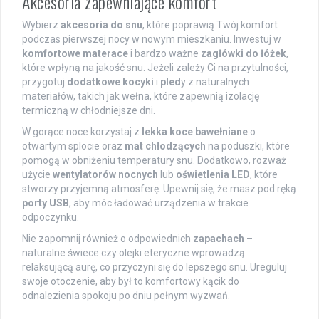
Akcesoria zapewniające komfort
Wybierz
akcesoria do snu
, które poprawią Twój komfort
podczas pierwszej nocy w nowym mieszkaniu. Inwestuj w
komfortowe materace
i bardzo ważne
zagłówki do łóżek
,
które wpłyną na jakość snu. Jeżeli zależy Ci na przytulności,
przygotuj
dodatkowe kocyki
i
pled
y z naturalnych
materiałów, takich jak wełna, które zapewnią izolację
termiczną w chłodniejsze dni.
W gorące noce korzystaj z
lekka koce bawełniane
o
otwartym splocie oraz
mat chłodzących
na poduszki, które
pomogą w obniżeniu temperatury snu. Dodatkowo, rozważ
użycie
wentylatorów nocnych
lub
oświetlenia LED
, które
stworzy przyjemną atmosferę. Upewnij się, że masz pod ręką
porty USB
, aby móc ładować urządzenia w trakcie
odpoczynku.
Nie zapomnij również o odpowiednich
zapachach
–
naturalne świece czy olejki eteryczne wprowadzą
relaksującą aurę, co przyczyni się do lepszego snu. Ureguluj
swoje otoczenie, aby był to komfortowy kącik do
odnalezienia spokoju po dniu pełnym wyzwań.