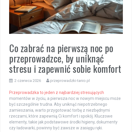
Co zabrać na pierwszą noc po
przeprowadzce, by uniknąć
stresu i zapewnić sobie komfort
2 czerwca 2026
przeprowadzki-tanio.pl
Przeprowadzka to jeden z najbardziej stresujących
momentów w życiu, a pierwsza noc w nowym miejscu może
być szczególnie trudna. Aby uniknąć niepotrzebnego
zamieszania, warto przygotować torbę z niezbędnymi
rzeczami, które zapewnią Ci komfort i spokój. Kluczowe
elementy, takie jak podstawowe środki higieny, dokumenty
czy ładowarki, powinny być zawsze w zasięgu ręki.