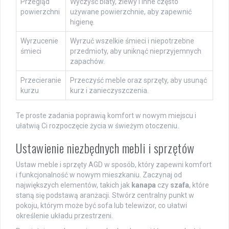
Przegląd
Wyczyść blaty, zlewy i inne często
powierzchni
używane powierzchnie, aby zapewnić
higienę.
Wyrzucenie
Wyrzuć wszelkie śmieci i niepotrzebne
śmieci
przedmioty, aby uniknąć nieprzyjemnych
zapachów.
Przecieranie
Przeczyść meble oraz sprzęty, aby usunąć
kurzu
kurz i zanieczyszczenia.
Te proste zadania poprawią komfort w nowym miejscu i
ułatwią Ci rozpoczęcie życia w świeżym otoczeniu.
Ustawienie niezbędnych mebli i sprzętów
Ustaw meble i sprzęty AGD w sposób, który zapewni komfort
i funkcjonalność w nowym mieszkaniu. Zaczynaj od
największych elementów, takich jak
kanapa
czy
szafa
, które
staną się podstawą aranżacji. Stwórz centralny punkt w
pokoju, którym może być sofa lub telewizor, co ułatwi
określenie układu przestrzeni.