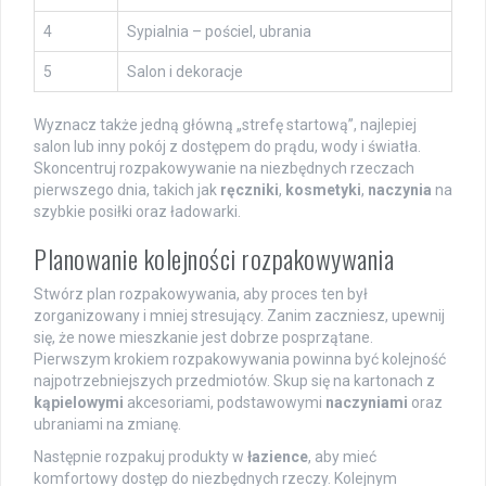
4
Sypialnia – pościel, ubrania
5
Salon i dekoracje
Wyznacz także jedną główną „strefę startową”, najlepiej
salon lub inny pokój z dostępem do prądu, wody i światła.
Skoncentruj rozpakowywanie na niezbędnych rzeczach
pierwszego dnia, takich jak
ręczniki
,
kosmetyki
,
naczynia
na
szybkie posiłki oraz ładowarki.
Planowanie kolejności rozpakowywania
Stwórz plan rozpakowywania, aby proces ten był
zorganizowany i mniej stresujący. Zanim zaczniesz, upewnij
się, że nowe mieszkanie jest dobrze posprzątane.
Pierwszym krokiem rozpakowywania powinna być kolejność
najpotrzebniejszych przedmiotów. Skup się na kartonach z
kąpielowymi
akcesoriami, podstawowymi
naczyniami
oraz
ubraniami na zmianę.
Następnie rozpakuj produkty w
łazience
, aby mieć
komfortowy dostęp do niezbędnych rzeczy. Kolejnym