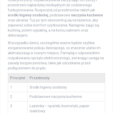
Ustal priorytety rozpakowywania zaczynając od rzeczy i
przestrzeni najbardziej niezbędnych do codziennego
funkcjonowania. Rozpocznij od przedmiotów takich jak
środki higieny osobistej
, podstawowe
naczynia kuchenne
oraz ubrania. Tuż po tym skoncentruj się na łazience, aby
zapewnić sobie komfort użytkowania. Następnie zająć się
kuchnią, potem sypialnią, a na końcu salonem oraz
dekoracjami.
W przypadku dzieci, szczególnie ważne będzie szybkie
zorganizowanie pokoju dziecięcego, co znacznie ułatwi im
aklimatyzację w nowym miejscu. Pamiętaj o odpowiednim
rozpakowaniu sprzętu elektronicznego, zwracając uwagę na
zasady bezpieczeństwa, takie jak odczekanie przed
podłączeniem do prądu.
Priorytet
Przedmioty
1
Środki higieny osobistej
2
Podstawowe naczynia kuchenne
3
Łazienka – ręczniki, kosmetyki, papier
toaletowy