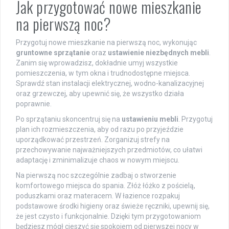
Jak przygotować nowe mieszkanie
na pierwszą noc?
Przygotuj nowe mieszkanie na pierwszą noc, wykonując
gruntowne sprzątanie
oraz
ustawienie niezbędnych mebli
.
Zanim się wprowadzisz, dokładnie umyj wszystkie
pomieszczenia, w tym okna i trudnodostępne miejsca.
Sprawdź stan instalacji elektrycznej, wodno-kanalizacyjnej
oraz grzewczej, aby upewnić się, że wszystko działa
poprawnie.
Po sprzątaniu skoncentruj się na
ustawieniu mebli
. Przygotuj
plan ich rozmieszczenia, aby od razu po przyjeździe
uporządkować przestrzeń. Zorganizuj strefy na
przechowywanie najważniejszych przedmiotów, co ułatwi
adaptację i zminimalizuje chaos w nowym miejscu.
Na pierwszą noc szczególnie zadbaj o stworzenie
komfortowego miejsca do spania. Złóż łóżko z pościelą,
poduszkami oraz materacem. W łazience rozpakuj
podstawowe środki higieny oraz świeże ręczniki, upewnij się,
że jest czysto i funkcjonalnie. Dzięki tym przygotowaniom
będziesz mógł cieszyć się spokojem od pierwszej nocy w