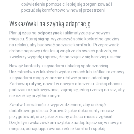
doświetlenie pomoże ci lepiej się zorganizować i
poczuć się komfortowo w nowej przestrzeni.
Wskazówki na szybką adaptację
Planuj czas na
odpoczynek
i aklimatyzację w nowym
miejscu. Staraj się(np. wyznaczyć sobie konkretne godziny
na relaks), aby budować poczucie komfortu. Przeprowadź
drobne naprawy i dostosuj wnętrze do swoich potrzeb, co
zwiększy wygodę i sprawi, że poczujesz się bardziej u siebie.
Nawiąż kontakty z sąsiadami i lokalną społecznością.
Uczestnictwo w lokalnych wydarzeniach lub krótkie rozmowy
z sąsiadami mogą znacznie ułatwić proces adaptacji.
Zachowuj
rutynę
, nawet w nowym otoczeniu. Unikaj chaosu
podczas rozpakowywania, zajmij się jedną rzeczą na raz, aby
nie czuć się przytłoczonym.
Załatw formalności z wyprzedzeniem, aby uniknąć
dodatkowego stresu. Sprawdź, jakie dokumenty musisz
przygotować, oraz jakie zmiany adresu musisz zgłosić.
Dzięki tym wskazówkom szybko zaadoptujesz się w nowym
miejscu, odnajdując równocześnie komfort i spokój.